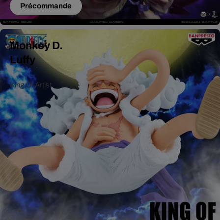
Précommande
Monkey D.
Luffy
King Of Artist