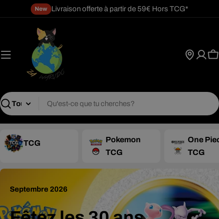
Passer
Livraison offerte à partir de 59€ Hors TCG*
New
au
contenu
P
Recherche
Pokemon
One Pie
TCG
TCG
TCG
Septembre 2026
Fêtez les 30 ans