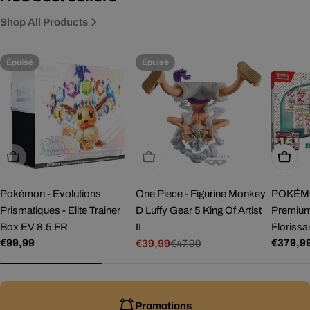
Shop All Products
Épuisé
Épuisé
Épuisé
Épuisé
Ajoute
Pokémon - Evolutions
One Piece - Figurine Monkey
POKÉMON
Prismatiques - Elite Trainer
D Luffy Gear 5 King Of Artist
Premium
Box EV 8.5 FR
II
Florissa
Prix
€99,99
Prix
€379,9
€39,99
€47,99
Prix
Prix
régulier
régulie
de
régulier
vente
Promotions