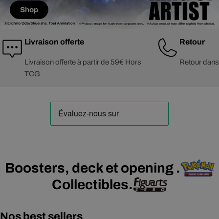
Shop
Livraison offerte
Retour
Livraison offerte à partir de 59€ Hors
Retour dans
TCG
Boosters, deck et opening .
Collectibles.
Nos best sellers