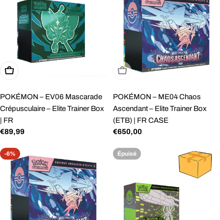
Ajouter Au Panier
Épuisé
POKÉMON – EV06 Mascarade
POKÉMON – ME04 Chaos
Crépusculaire – Elite Trainer Box
Ascendant – Elite Trainer Box
| FR
(ETB) | FR CASE
Prix
€89,99
Prix
€650,00
régulier
régulier
-6%
Épuisé