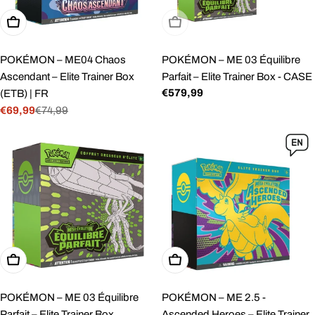
Ajouter Au Panier
Épuisé
POKÉMON – ME04 Chaos
POKÉMON – ME 03 Équilibre
Ascendant – Elite Trainer Box
Parfait – Elite Trainer Box - CASE
Prix
€579,99
(ETB) | FR
€69,99
€74,99
Prix
Prix
régulier
de
régulier
vente
Ajouter Au Panier
Ajouter Au Panier
POKÉMON – ME 03 Équilibre
POKÉMON – ME 2.5 -
Parfait – Elite Trainer Box
Ascended Heroes – Elite Trainer