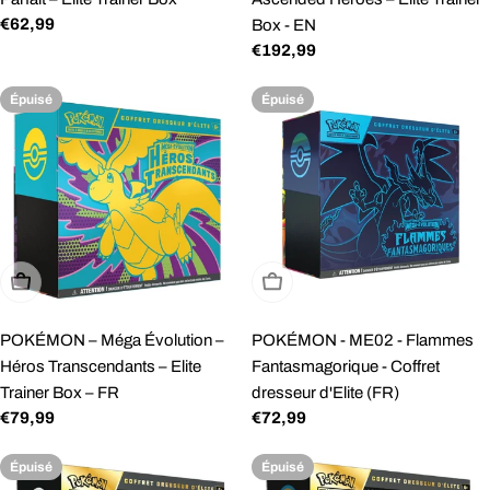
Prix
€62,99
Box - EN
Prix
€192,99
régulier
régulier
Épuisé
Épuisé
Épuisé
Épuisé
POKÉMON – Méga Évolution –
POKÉMON - ME02 - Flammes
Héros Transcendants – Elite
Fantasmagorique - Coffret
Trainer Box – FR
dresseur d'Elite (FR)
Prix
€79,99
Prix
€72,99
régulier
régulier
Épuisé
Épuisé