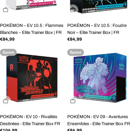
Épuisé
Épuisé
POKÉMON – EV 10.5 : Flammes
POKÉMON – EV 10.5 : Foudre
Blanches – Elite Trainer Box | FR
Noir – Elite Trainer Box | FR
Prix
€84,99
Prix
€84,99
régulier
régulier
Épuisé
Épuisé
Épuisé
Épuisé
POKÉMON - EV 10 - Rivalités
POKÉMON - EV 09 - Aventures
Destinées - Elite Trainer Box FR
Ensembles - Elite Trainer Box FR
Prix
€104,99
Prix
€84,99