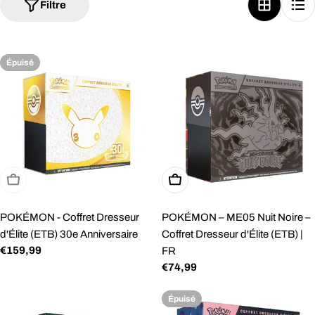
Filtre
e
c
t
Épuisé
i
o
n
:
Épuisé
Ajouter Au Panier
POKÉMON - Coffret Dresseur
POKÉMON – ME05 Nuit Noire –
d'Élite (ETB) 30e Anniversaire
Coffret Dresseur d'Élite (ETB) |
Prix
€159,99
FR
Prix
€74,99
régulier
régulier
Épuisé