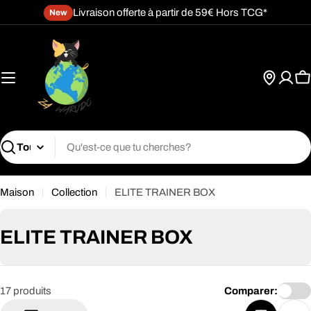
Passer
Livraison offerte à partir de 59€ Hors TCG*
New
au
contenu
P
Recherche
Maison
Collection
ELITE TRAINER BOX
C
ELITE TRAINER BOX
o
l
17 produits
Comparer:
l