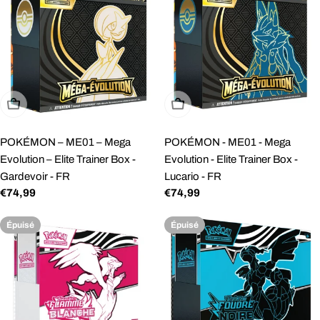
Épuisé
Épuisé
POKÉMON – ME01 – Mega
POKÉMON - ME01 - Mega
Evolution – Elite Trainer Box -
Evolution - Elite Trainer Box -
Gardevoir - FR
Lucario - FR
Prix
€74,99
Prix
€74,99
régulier
régulier
Épuisé
Épuisé