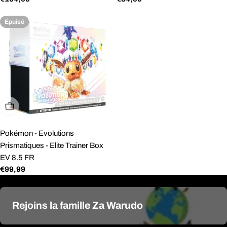
régulier
régulier
Épuisé
Épuisé
Pokémon - Evolutions
Prismatiques - Elite Trainer Box
EV 8.5 FR
Prix
€99,99
régulier
Rejoins la famille Za Warudo