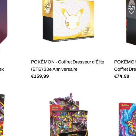
POKÉMON - Coffret Dresseur d'Élite
POKÉMON –
ex
(ETB) 30e Anniversaire
Coffret Dre
Prix
€159,99
Prix
€74,99
régulier
régulier