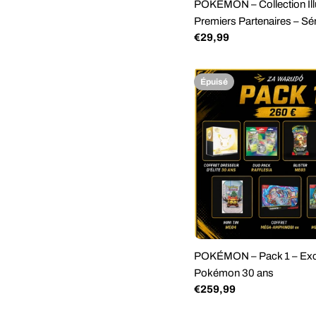
POKÉMON – Collection Illu
:
Premiers Partenaires – Sér
Prix
€29,99
régulier
Épuisé
POKÉMON – Pack 1 – Exc
Pokémon 30 ans
Prix
€259,99