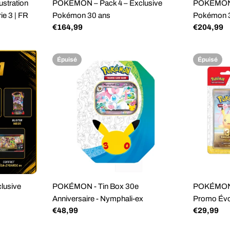
stration
POKÉMON – Pack 4 – Exclusive
POKÉMON –
ie 3 | FR
Pokémon 30 ans
Pokémon 
Prix
€164,99
Prix
€204,99
régulier
régulier
Épuisé
Épuisé
lusive
POKÉMON - Tin Box 30e
POKÉMON -
Anniversaire - Nymphali-ex
Promo Évol
Prix
€48,99
Prix
€29,99