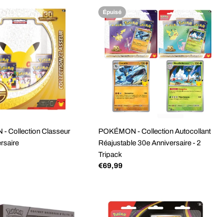
régulier
Épuisé
 Collection Classeur
POKÉMON - Collection Autocollant
rsaire
Réajustable 30e Anniversaire - 2
Tripack
Prix
€69,99
régulier