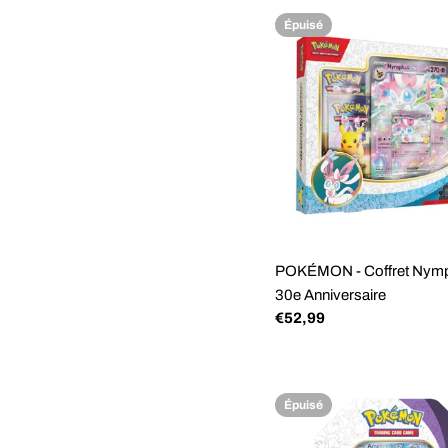
régulier
Épuisé
POKÉMON - Coffret Nymp
30e Anniversaire
Prix
€52,99
régulier
Épuisé