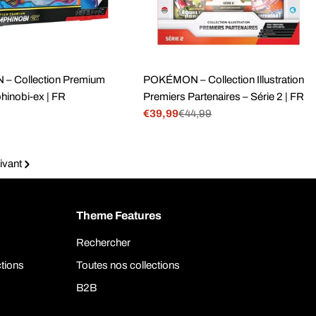
 Collection Premium
POKÉMON – Collection Illustration
inobi-ex | FR
Premiers Partenaires – Série 2 | FR
€39,99
€44,99
Prix
Prix
de
régulier
vente
ivant
Theme Features
Rechercher
ctions
Toutes nos collections
B2B