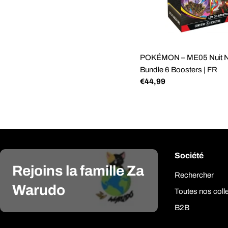
POKÉMON – ME05 Nuit No
Bundle 6 Boosters | FR
Prix
€44,99
régulier
Société
Rejoins la famille Za
Rechercher
Warudo
Toutes nos coll
B2B