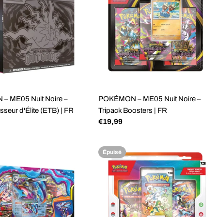
 ME05 Nuit Noire –
POKÉMON – ME05 Nuit Noire –
sseur d'Élite (ETB) | FR
Tripack Boosters | FR
Prix
€19,99
régulier
Épuisé