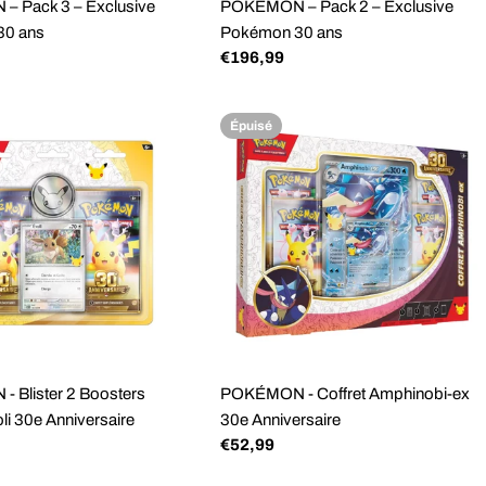
 Pack 3 – Exclusive
POKÉMON – Pack 2 – Exclusive
30 ans
Pokémon 30 ans
Prix
€196,99
régulier
Épuisé
 Blister 2 Boosters
POKÉMON - Coffret Amphinobi-ex
i 30e Anniversaire
30e Anniversaire
Prix
€52,99