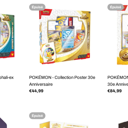
régulier
régulier
Épuisé
Épuisé
hali-ex
POKÉMON - Collection Poster 30e
POKÉMON -
Anniversaire
30e Annive
Prix
€44,99
Prix
€84,99
régulier
régulier
Épuisé