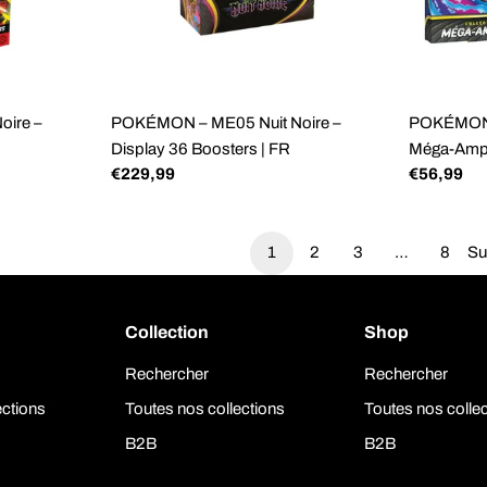
ire –
POKÉMON – ME05 Nuit Noire –
POKÉMON –
Display 36 Boosters | FR
Méga-Amph
Prix
€229,99
Prix
€56,99
régulier
régulier
1
2
3
…
8
Su
Collection
Shop
Rechercher
Rechercher
ections
Toutes nos collections
Toutes nos colle
B2B
B2B