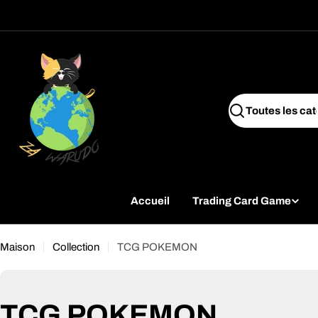
Passer
au
contenu
Recherche
Accueil
Trading Card Game
Maison
Collection
TCG POKEMON
C
TCG POKEMON