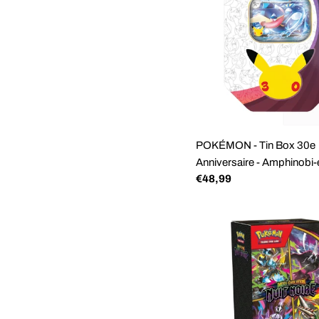
POKÉMON - Tin Box 30e
Anniversaire - Amphinobi-
Prix
€48,99
régulier