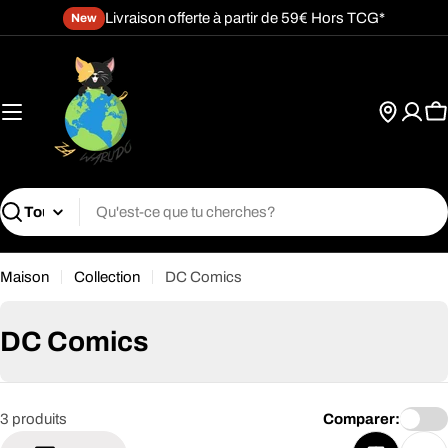
Passer
Livraison offerte à partir de 59€ Hors TCG*
New
au
contenu
P
Recherche
Maison
Collection
DC Comics
C
DC Comics
o
l
3 produits
Comparer:
l