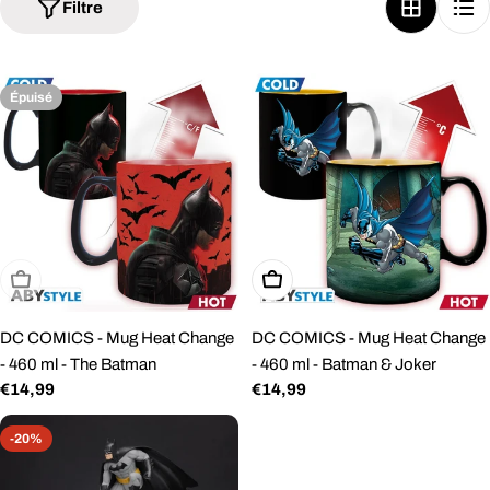
Filtre
e
c
t
Épuisé
i
o
n
:
Épuisé
Ajouter Au Panier
DC COMICS - Mug Heat Change
DC COMICS - Mug Heat Change
- 460 ml - The Batman
- 460 ml - Batman & Joker
Prix
€14,99
Prix
€14,99
régulier
régulier
-20%