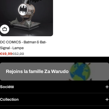
Ajouter Au Panier
DC COMICS - Batman & Bat-
Signal - Lampe
€49,99
€62,99
Prix
Prix
de
régulier
vente
Rejoins la famille Za Warudo
Société
Collection