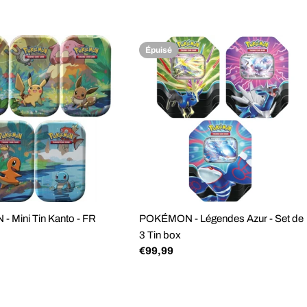
régulier
Épuisé
 Mini Tin Kanto - FR
POKÉMON - Légendes Azur - Set de
3 Tin box
Prix
€99,99
régulier