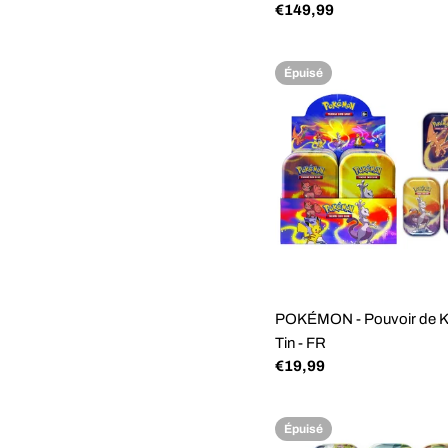
Prix
€149,99
régulier
Épuisé
POKÉMON - Pouvoir de Ka
Tin - FR
Prix
€19,99
régulier
Épuisé