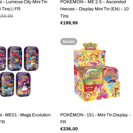
 Lumiose City Mini Tin
POKÉMON – ME 2.5 – Ascended
 Tins) | FR
Heroes – Display Mini Tin (EN) – 10
169,99
Tins
Prix
€199,99
régulier
Épuisé
 ME01 - Mega Evolution
POKÉMON - 151 - Mini Tin Display -
 FR
FR
Prix
€336,00