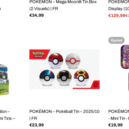
POKÉMON – Mega Moonlit Tin Box
POKÉMON –
x
(2 Visuels) | FR
Display (10
Prix
€34,99
€129,99
€
Prix
Prix
régulier
de
régulier
vente
Épuisé
ion –
POKÉMON – Pokéball Tin – 2025/10
POKÉMON -
i Tins –
| FR
- Mini Tin -
Prix
€23,99
Prix
€19,99