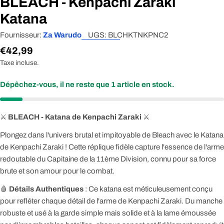
BLEACH - Kenpachi Zaraki
Katana
Fournisseur:
Za Warudo
UGS:
BLCHKTNKPNC2
Prix
€42,99
Taxe incluse.
régulier
Dépêchez-vous, il ne reste que
1
article en stock.
⚔️
BLEACH - Katana de Kenpachi Zaraki
⚔️
Plongez dans l'univers brutal et impitoyable de Bleach avec le Katana
de Kenpachi Zaraki ! Cette réplique fidèle capture l'essence de l'arme
redoutable du Capitaine de la 11ème Division, connu pour sa force
brute et son amour pour le combat.
🩸
Détails Authentiques
: Ce katana est méticuleusement conçu
pour refléter chaque détail de l'arme de Kenpachi Zaraki. Du manche
robuste et usé à la garde simple mais solide et à la lame émoussée