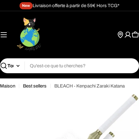
Passer
Livraison offerte à partir de 59€ Hors TCG*
New
au
contenu
P
Recherche
Maison
Best sellers
BLEACH - Kenpachi Zaraki Katana