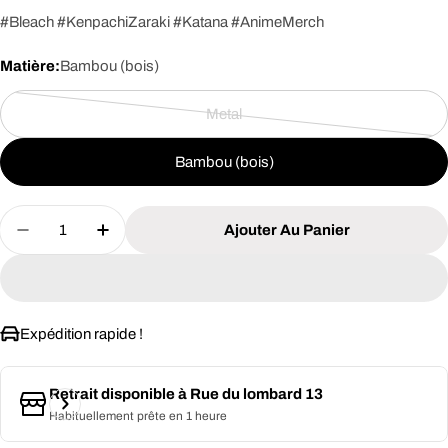
#Bleach #KenpachiZaraki #Katana #AnimeMerch
Matière:
Bambou (bois)
Metal
Variante
épuisée
Bambou (bois)
ou
indisponible
Quantité
Ajouter Au Panier
Diminuer La Quantité Pour BLEACH - Kenpachi Za
Augmenter La Quantité Pour BLEACH - K
Expédition rapide !
Retrait disponible à
Rue du lombard 13
Habituellement prête en 1 heure