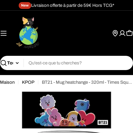
Passer
Livraison offerte à partir de 59€ Hors TCG*
New
au
contenu
P
Recherche
Maison
KPOP
BT21 - Mug heatchange - 320ml - Times Square