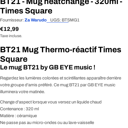
BT21 - Mug heatchange - 320ml -
Times Square
Fournisseur:
Za Warudo
UGS:
BTSMG1
Prix
€12,99
Taxe incluse.
régulier
BT21 Mug Thermo-réactif Times
Square
Le mug BT21 by GB EYE music !
Regardez les lumières colorées et scintillantes apparaître derrière
votre groupe d'amis préféré. Ce mug BT21 par GB EYE music
illuminera votre matinée.
Change d'aspect lorsque vous versez un liquide chaud
Contenance : 320 ml
Matière : céramique
Ne passe pas au micro-ondes ou au lave-vaisselle