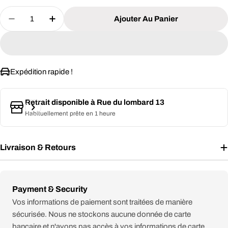
Quantité
Ajouter Au Panier
Diminuer La Quantité Pour BT21 - Mug Heatchang
Augmenter La Quantité Pour BT21 - Mug
Expédition rapide !
Retrait disponible à
Rue du lombard 13
Habituellement prête en 1 heure
Livraison & Retours
Modes
Payment & Security
de
Vos informations de paiement sont traitées de manière
paiement
sécurisée. Nous ne stockons aucune donnée de carte
bancaire et n'avons pas accès à vos informations de carte