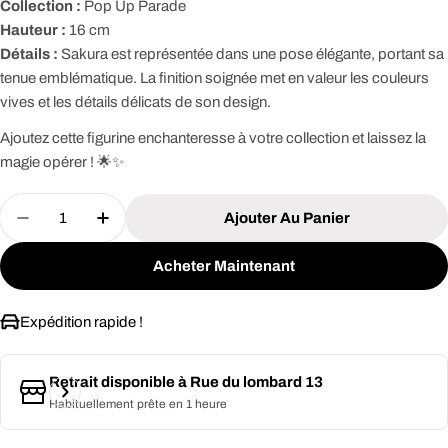
Collection :
Pop Up Parade
Hauteur :
16 cm
Détails :
Sakura est représentée dans une pose élégante, portant sa
tenue emblématique. La finition soignée met en valeur les couleurs
vives et les détails délicats de son design.
Ajoutez cette figurine enchanteresse à votre collection et laissez la
magie opérer ! 🌟✨
Quantité
Ajouter Au Panier
Diminuer La Quantité Pour CARDCAPTOR SAKURA
Augmenter La Quantité Pour CARDCAP
Acheter Maintenant
Expédition rapide !
Retrait disponible à
Rue du lombard 13
Habituellement prête en 1 heure