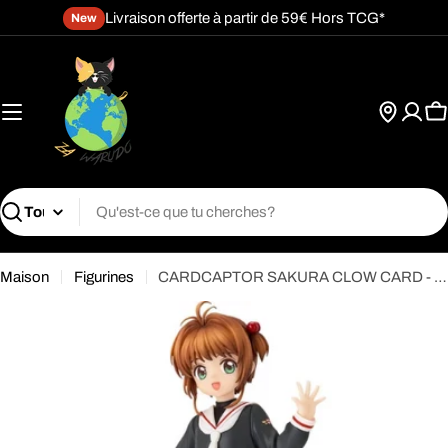
Passer
Livraison offerte à partir de 59€ Hors TCG*
New
au
contenu
P
Recherche
Maison
Figurines
CARDCAPTOR SAKURA CLOW CARD - Sakura Kinomoto - Pop Up Parade