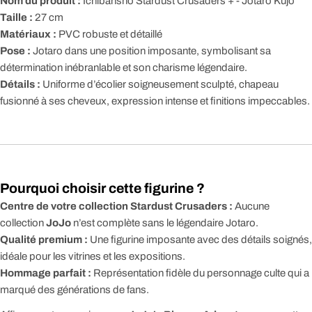
Nom du produit :
Ichibansho Stardust Crusaders + - Jotaro Kujo
Taille :
27 cm
Matériaux :
PVC robuste et détaillé
Pose :
Jotaro dans une position imposante, symbolisant sa
détermination inébranlable et son charisme légendaire.
Détails :
Uniforme d’écolier soigneusement sculpté, chapeau
fusionné à ses cheveux, expression intense et finitions impeccables.
Pourquoi choisir cette figurine ?
Centre de votre collection Stardust Crusaders :
Aucune
collection
JoJo
n’est complète sans le légendaire Jotaro.
Qualité premium :
Une figurine imposante avec des détails soignés,
idéale pour les vitrines et les expositions.
Hommage parfait :
Représentation fidèle du personnage culte qui a
marqué des générations de fans.