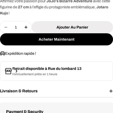
Affirmez votre passion pour
JoJo's Bizarre Adventure
avec cette
figurine de
27 cm
à l’effigie du protagoniste emblématique,
Jotaro
Kujo
!
Quantité
Ajouter Au Panier
Diminuer La Quantité Pour JOJO’S BIZARRE AD
Augmenter La Quantité Pour JOJO’S B
Acheter Maintenant
Expédition rapide !
Retrait disponible à
Rue du lombard 13
Habituellement prête en 1 heure
Livraison & Retours
Modes
Payment & Security