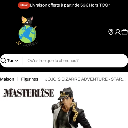
Passer
Livraison offerte à partir de 59€ Hors TCG*
New
au
contenu
P
Recherche
Maison
Figurines
JOJO’S BIZARRE ADVENTURE - STARDUST CRUSADERS - Ichibansho - Jotaro Kujo