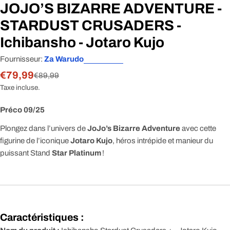
JOJO’S BIZARRE ADVENTURE -
STARDUST CRUSADERS -
Ichibansho - Jotaro Kujo
Fournisseur:
Za Warudo
€79,99
Prix
Prix
€89,99
Taxe incluse.
de
régulier
Préco 09/25
vente
Plongez dans l’univers de
JoJo’s Bizarre Adventure
avec cette
figurine de l’iconique
Jotaro Kujo
, héros intrépide et manieur du
puissant Stand
Star Platinum
!
Caractéristiques :